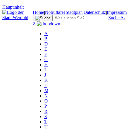
Hauptinhalt
Home
|
Notruftafel
|
Stadtplan
|
Datenschutz
|
Impressum
Suche A-
Z
A
B
D
E
F
G
H
I
J
K
L
M
N
O
P
R
S
T
U