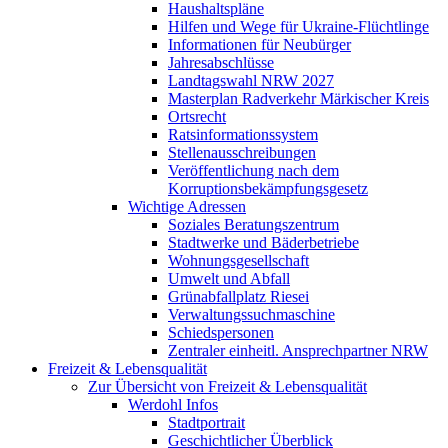
Haushaltspläne
Hilfen und Wege für Ukraine-Flüchtlinge
Informationen für Neubürger
Jahresabschlüsse
Landtagswahl NRW 2027
Masterplan Radverkehr Märkischer Kreis
Ortsrecht
Ratsinformationssystem
Stellenausschreibungen
Veröffentlichung nach dem
Korruptionsbekämpfungsgesetz
Wichtige Adressen
Soziales Beratungszentrum
Stadtwerke und Bäderbetriebe
Wohnungsgesellschaft
Umwelt und Abfall
Grünabfallplatz Riesei
Verwaltungssuchmaschine
Schiedspersonen
Zentraler einheitl. Ansprechpartner NRW
Freizeit & Lebensqualität
Zur Übersicht von Freizeit & Lebensqualität
Werdohl Infos
Stadtportrait
Geschichtlicher Überblick