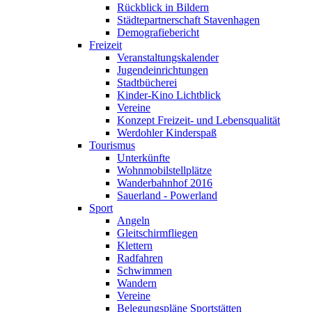
Rückblick in Bildern
Städtepartnerschaft Stavenhagen
Demografiebericht
Freizeit
Veranstaltungskalender
Jugendeinrichtungen
Stadtbücherei
Kinder-Kino Lichtblick
Vereine
Konzept Freizeit- und Lebensqualität
Werdohler Kinderspaß
Tourismus
Unterkünfte
Wohnmobilstellplätze
Wanderbahnhof 2016
Sauerland - Powerland
Sport
Angeln
Gleitschirmfliegen
Klettern
Radfahren
Schwimmen
Wandern
Vereine
Belegungspläne Sportstätten