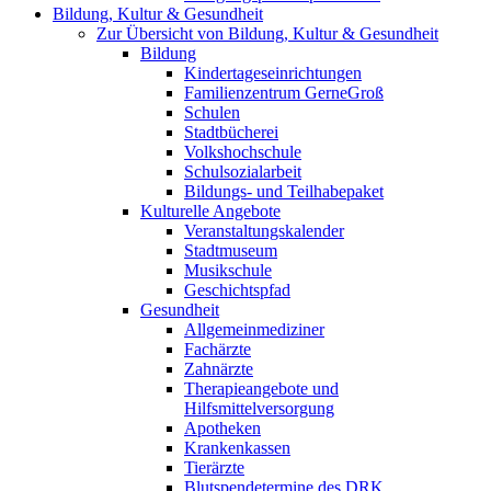
Bildung, Kultur & Gesundheit
Zur Übersicht von Bildung, Kultur & Gesundheit
Bildung
Kindertageseinrichtungen
Familienzentrum GerneGroß
Schulen
Stadtbücherei
Volkshochschule
Schulsozialarbeit
Bildungs- und Teilhabepaket
Kulturelle Angebote
Veranstaltungskalender
Stadtmuseum
Musikschule
Geschichtspfad
Gesundheit
Allgemeinmediziner
Fachärzte
Zahnärzte
Therapieangebote und
Hilfsmittelversorgung
Apotheken
Krankenkassen
Tierärzte
Blutspendetermine des DRK