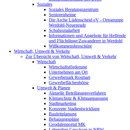
Soziales
Soziales Beratungszentrum
Seniorenheime
Die Arche Lüdenscheid eV - Ortsgruppe
Werdohl-Neuenrade
Schulsozialarbeit
Informationen und Angebote für Helfende
und Flüchtlinge/Zuwanderer in Werdohl
Willkommensbroschüre
Wirtschaft, Umwelt & Verkehr
Zur Übersicht von Wirtschaft, Umwelt & Verkehr
Wirtschaft
Wirtschaftsförderung
Unternehmen am Ort
Gewerbepark Rosmart
Gewerbeflächenbörse
Umwelt & Planen
Aktuelle Beteiligungsverfahren
Klimaschutz & Klimaanpassung
Stadtmarketing
Konzepte Stadtentwicklung
Bauleitplanung
Bebauungspläne
Geodatenportal MK
Lebendige Gewässer in NRW