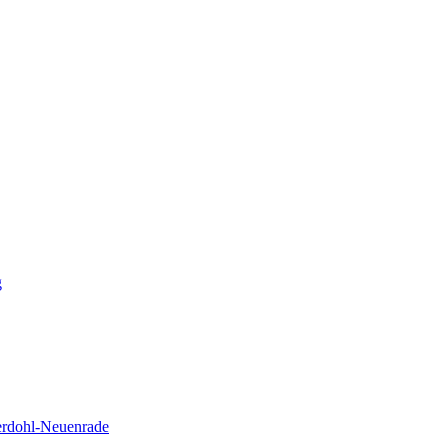
g
erdohl-Neuenrade