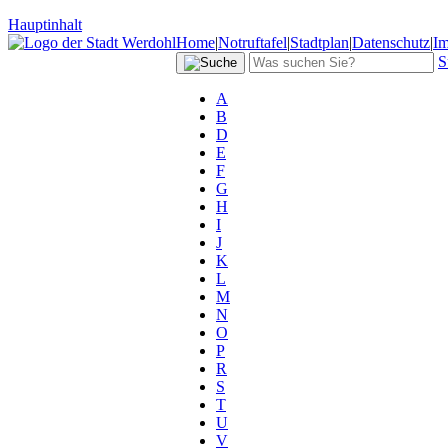
Hauptinhalt
Home
|
Notruftafel
|
Stadtplan
|
Datenschutz
|
I
S
A
B
D
E
F
G
H
I
J
K
L
M
N
O
P
R
S
T
U
V