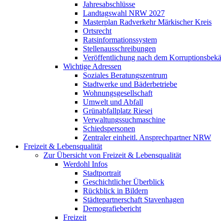
Jahresabschlüsse
Landtagswahl NRW 2027
Masterplan Radverkehr Märkischer Kreis
Ortsrecht
Ratsinformationssystem
Stellenausschreibungen
Veröffentlichung nach dem Korruptionsbek
Wichtige Adressen
Soziales Beratungszentrum
Stadtwerke und Bäderbetriebe
Wohnungsgesellschaft
Umwelt und Abfall
Grünabfallplatz Riesei
Verwaltungssuchmaschine
Schiedspersonen
Zentraler einheitl. Ansprechpartner NRW
Freizeit & Lebensqualität
Zur Übersicht von Freizeit & Lebensqualität
Werdohl Infos
Stadtportrait
Geschichtlicher Überblick
Rückblick in Bildern
Städtepartnerschaft Stavenhagen
Demografiebericht
Freizeit