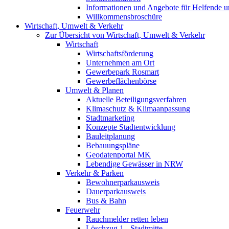
Informationen und Angebote für Helfende u
Willkommensbroschüre
Wirtschaft, Umwelt & Verkehr
Zur Übersicht von Wirtschaft, Umwelt & Verkehr
Wirtschaft
Wirtschaftsförderung
Unternehmen am Ort
Gewerbepark Rosmart
Gewerbeflächenbörse
Umwelt & Planen
Aktuelle Beteiligungsverfahren
Klimaschutz & Klimaanpassung
Stadtmarketing
Konzepte Stadtentwicklung
Bauleitplanung
Bebauungspläne
Geodatenportal MK
Lebendige Gewässer in NRW
Verkehr & Parken
Bewohnerparkausweis
Dauerparkausweis
Bus & Bahn
Feuerwehr
Rauchmelder retten leben
Löschzug 1 - Stadtmitte