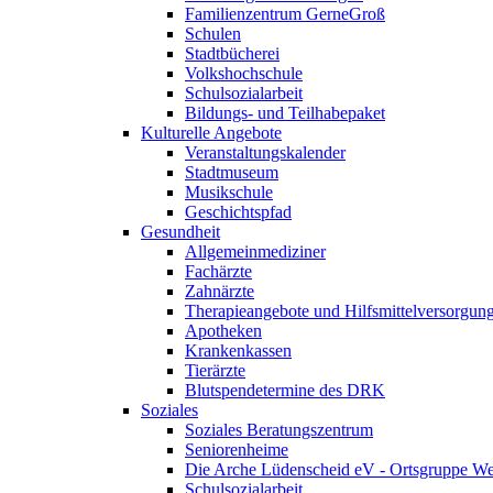
Familienzentrum GerneGroß
Schulen
Stadtbücherei
Volkshochschule
Schulsozialarbeit
Bildungs- und Teilhabepaket
Kulturelle Angebote
Veranstaltungskalender
Stadtmuseum
Musikschule
Geschichtspfad
Gesundheit
Allgemeinmediziner
Fachärzte
Zahnärzte
Therapieangebote und Hilfsmittelversorgun
Apotheken
Krankenkassen
Tierärzte
Blutspendetermine des DRK
Soziales
Soziales Beratungszentrum
Seniorenheime
Die Arche Lüdenscheid eV - Ortsgruppe W
Schulsozialarbeit