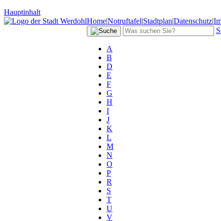
Hauptinhalt
Home
|
Notruftafel
|
Stadtplan
|
Datenschutz
|
I
S
A
B
D
E
F
G
H
I
J
K
L
M
N
O
P
R
S
T
U
V