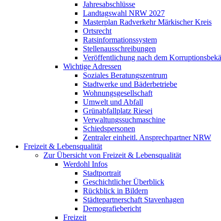
Jahresabschlüsse
Landtagswahl NRW 2027
Masterplan Radverkehr Märkischer Kreis
Ortsrecht
Ratsinformationssystem
Stellenausschreibungen
Veröffentlichung nach dem Korruptionsbek
Wichtige Adressen
Soziales Beratungszentrum
Stadtwerke und Bäderbetriebe
Wohnungsgesellschaft
Umwelt und Abfall
Grünabfallplatz Riesei
Verwaltungssuchmaschine
Schiedspersonen
Zentraler einheitl. Ansprechpartner NRW
Freizeit & Lebensqualität
Zur Übersicht von Freizeit & Lebensqualität
Werdohl Infos
Stadtportrait
Geschichtlicher Überblick
Rückblick in Bildern
Städtepartnerschaft Stavenhagen
Demografiebericht
Freizeit