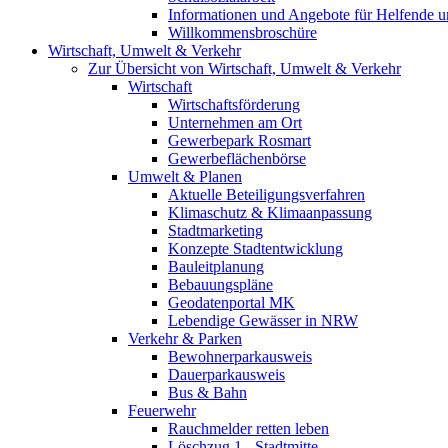
Informationen und Angebote für Helfende u
Willkommensbroschüre
Wirtschaft, Umwelt & Verkehr
Zur Übersicht von Wirtschaft, Umwelt & Verkehr
Wirtschaft
Wirtschaftsförderung
Unternehmen am Ort
Gewerbepark Rosmart
Gewerbeflächenbörse
Umwelt & Planen
Aktuelle Beteiligungsverfahren
Klimaschutz & Klimaanpassung
Stadtmarketing
Konzepte Stadtentwicklung
Bauleitplanung
Bebauungspläne
Geodatenportal MK
Lebendige Gewässer in NRW
Verkehr & Parken
Bewohnerparkausweis
Dauerparkausweis
Bus & Bahn
Feuerwehr
Rauchmelder retten leben
Löschzug 1 - Stadtmitte