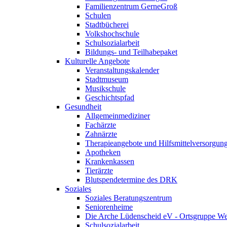
Familienzentrum GerneGroß
Schulen
Stadtbücherei
Volkshochschule
Schulsozialarbeit
Bildungs- und Teilhabepaket
Kulturelle Angebote
Veranstaltungskalender
Stadtmuseum
Musikschule
Geschichtspfad
Gesundheit
Allgemeinmediziner
Fachärzte
Zahnärzte
Therapieangebote und Hilfsmittelversorgun
Apotheken
Krankenkassen
Tierärzte
Blutspendetermine des DRK
Soziales
Soziales Beratungszentrum
Seniorenheime
Die Arche Lüdenscheid eV - Ortsgruppe W
Schulsozialarbeit