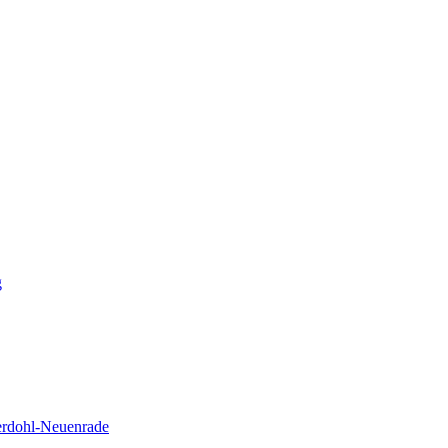
g
erdohl-Neuenrade