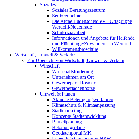
Soziales
Soziales Beratungszentrum
Seniorenheime
Die Arche Lüdenscheid eV - Ortsgruppe
Werdohl-Neuenrade
Schulsozialarbeit
Informationen und Angebote für Helfende
und Flüchtlinge/Zuwanderer in Werdohl
Willkommensbroschüre
Wirtschaft, Umwelt & Verkehr
Zur Übersicht von Wirtschaft, Umwelt & Verkehr
Wirtschaft
Wirtschaftsförderung
Unternehmen am Ort
Gewerbepark Rosmart
Gewerbeflächenbörse
Umwelt & Planen
Aktuelle Beteiligungsverfahren
Klimaschutz & Klimaanpassung
Stadtmarketing
Konzepte Stadtentwicklung
Bauleitplanung
Bebauungspläne
Geodatenportal MK
Lebendige Gewässer in NRW