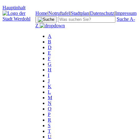
Hauptinhalt
Home
|
Notruftafel
|
Stadtplan
|
Datenschutz
|
Impressum
Suche A-
Z
A
B
D
E
F
G
H
I
J
K
L
M
N
O
P
R
S
T
U