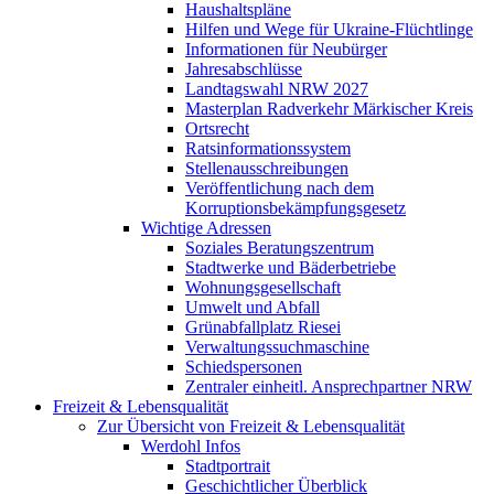
Haushaltspläne
Hilfen und Wege für Ukraine-Flüchtlinge
Informationen für Neubürger
Jahresabschlüsse
Landtagswahl NRW 2027
Masterplan Radverkehr Märkischer Kreis
Ortsrecht
Ratsinformationssystem
Stellenausschreibungen
Veröffentlichung nach dem
Korruptionsbekämpfungsgesetz
Wichtige Adressen
Soziales Beratungszentrum
Stadtwerke und Bäderbetriebe
Wohnungsgesellschaft
Umwelt und Abfall
Grünabfallplatz Riesei
Verwaltungssuchmaschine
Schiedspersonen
Zentraler einheitl. Ansprechpartner NRW
Freizeit & Lebensqualität
Zur Übersicht von Freizeit & Lebensqualität
Werdohl Infos
Stadtportrait
Geschichtlicher Überblick