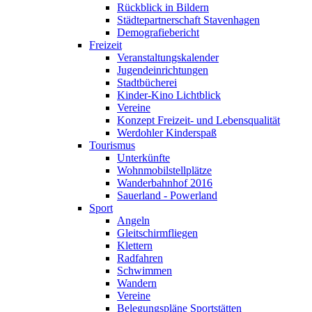
Rückblick in Bildern
Städtepartnerschaft Stavenhagen
Demografiebericht
Freizeit
Veranstaltungskalender
Jugendeinrichtungen
Stadtbücherei
Kinder-Kino Lichtblick
Vereine
Konzept Freizeit- und Lebensqualität
Werdohler Kinderspaß
Tourismus
Unterkünfte
Wohnmobilstellplätze
Wanderbahnhof 2016
Sauerland - Powerland
Sport
Angeln
Gleitschirmfliegen
Klettern
Radfahren
Schwimmen
Wandern
Vereine
Belegungspläne Sportstätten