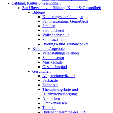
Bildung, Kultur & Gesundheit
Zur Übersicht von Bildung, Kultur & Gesundheit
Bildung
Kindertageseinrichtungen
Familienzentrum GerneGroß
Schulen
Stadtbücherei
Volkshochschule
Schulsozialarbeit
Bildungs- und Teilhabepaket
Kulturelle Angebote
Veranstaltungskalender
Stadtmuseum
Musikschule
Geschichtspfad
Gesundheit
Allgemeinmediziner
Fachärzte
Zahnärzte
Therapieangebote und
Hilfsmittelversorgung
Apotheken
Krankenkassen
Tierärzte
Blutspendetermine des DRK