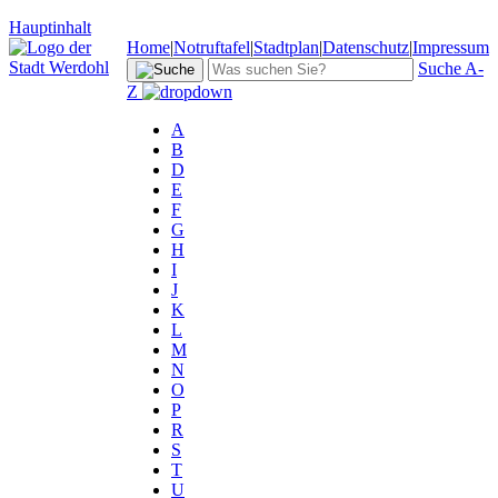
Hauptinhalt
Home
|
Notruftafel
|
Stadtplan
|
Datenschutz
|
Impressum
Suche A-
Z
A
B
D
E
F
G
H
I
J
K
L
M
N
O
P
R
S
T
U