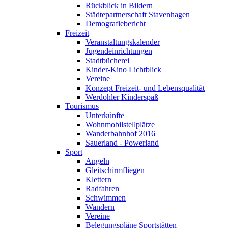
Rückblick in Bildern
Städtepartnerschaft Stavenhagen
Demografiebericht
Freizeit
Veranstaltungskalender
Jugendeinrichtungen
Stadtbücherei
Kinder-Kino Lichtblick
Vereine
Konzept Freizeit- und Lebensqualität
Werdohler Kinderspaß
Tourismus
Unterkünfte
Wohnmobilstellplätze
Wanderbahnhof 2016
Sauerland - Powerland
Sport
Angeln
Gleitschirmfliegen
Klettern
Radfahren
Schwimmen
Wandern
Vereine
Belegungspläne Sportstätten