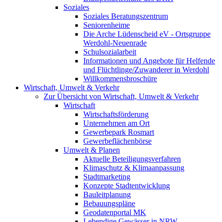
Soziales
Soziales Beratungszentrum
Seniorenheime
Die Arche Lüdenscheid eV - Ortsgruppe
Werdohl-Neuenrade
Schulsozialarbeit
Informationen und Angebote für Helfende
und Flüchtlinge/Zuwanderer in Werdohl
Willkommensbroschüre
Wirtschaft, Umwelt & Verkehr
Zur Übersicht von Wirtschaft, Umwelt & Verkehr
Wirtschaft
Wirtschaftsförderung
Unternehmen am Ort
Gewerbepark Rosmart
Gewerbeflächenbörse
Umwelt & Planen
Aktuelle Beteiligungsverfahren
Klimaschutz & Klimaanpassung
Stadtmarketing
Konzepte Stadtentwicklung
Bauleitplanung
Bebauungspläne
Geodatenportal MK
Lebendige Gewässer in NRW