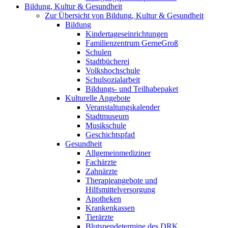
Bildung, Kultur & Gesundheit
Zur Übersicht von Bildung, Kultur & Gesundheit
Bildung
Kindertageseinrichtungen
Familienzentrum GerneGroß
Schulen
Stadtbücherei
Volkshochschule
Schulsozialarbeit
Bildungs- und Teilhabepaket
Kulturelle Angebote
Veranstaltungskalender
Stadtmuseum
Musikschule
Geschichtspfad
Gesundheit
Allgemeinmediziner
Fachärzte
Zahnärzte
Therapieangebote und
Hilfsmittelversorgung
Apotheken
Krankenkassen
Tierärzte
Blutspendetermine des DRK